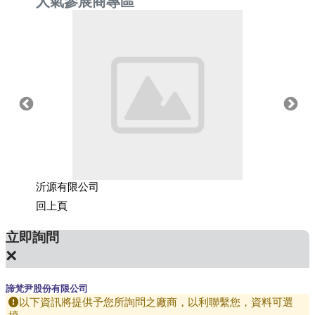
人氣參展商專區
沂源有限公司
常瑞貿
回上頁
立即詢問
×
諦梵尹股份有限公司
以下資訊將提供予您所詢問之廠商，以利聯繫您，資料可選