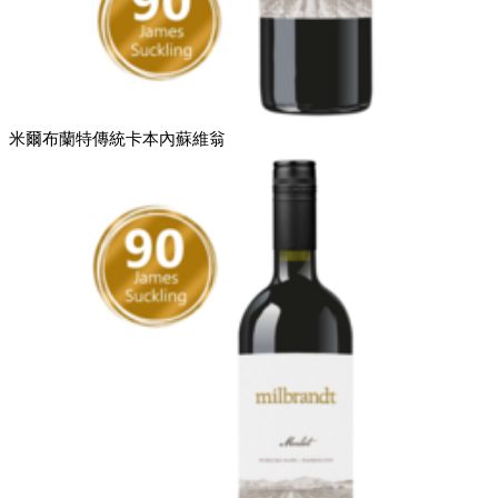
米爾布蘭特傳統卡本內蘇維翁