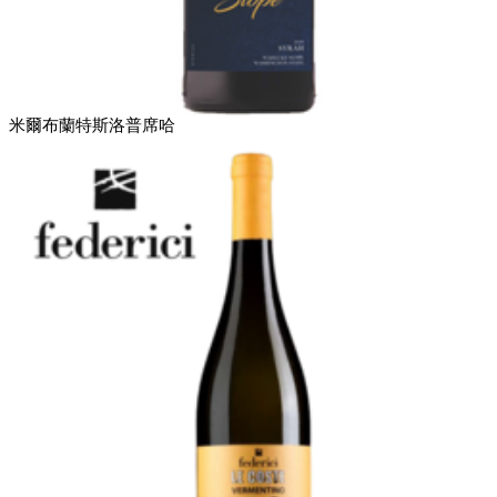
米爾布蘭特斯洛普席哈