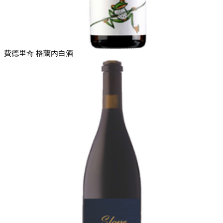
費德里奇 格蘭內白酒