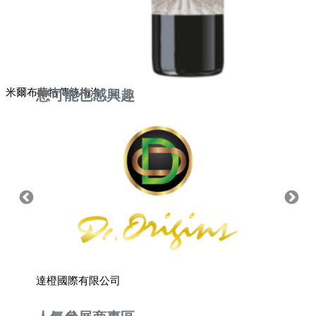
米爾布蘭特傳統梅洛
您可能也感興趣
達橙國際有限公司
模里西