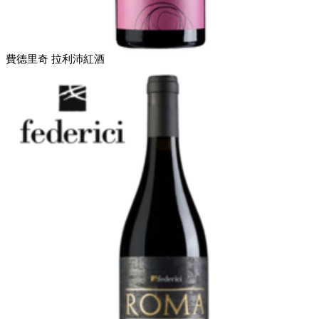
費德里奇 拉利沛紅酒