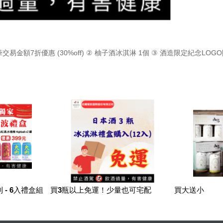
額7折優惠 (30%off) ② 柚子酒冰淇淋 1個 ③ 酒造限定紀念LOG
列 - 6入禮盒組
買3瓶以上免運！少量也可宅配
買大送小