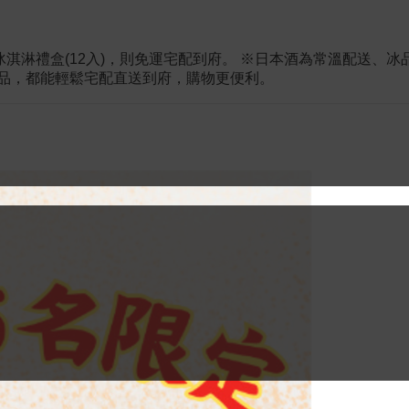
冰淇淋禮盒(12入)，則免運宅配到府。 ※日本酒為常溫配送、
商品，都能輕鬆宅配直送到府，購物更便利。