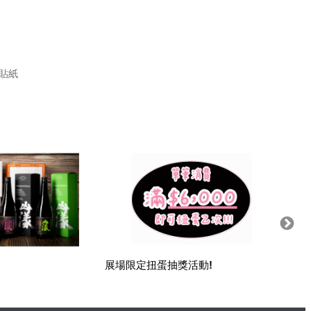
O貼紙
展場限定扭蛋抽獎活動!
Char
啡/抹茶
1899元