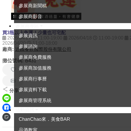
參展商新聞稿
參展商影音
參展商專區
買3瓶以上免運！少量也可宅配
參展資訊
2026/04/17
11:00-19:00
2026/04/18
11:00-19:00
2
2026/04/20
11:00-18:00
參展諮詢
廠商:
近鐵餐飲國際股份有限公司
參展商免費服務
攤位號碼:
B431
參展商加值服務
參展商行事曆
參展資料下載
分享 :
參展商管理系統
活動資訊
ChanChao來．美食BAR
品酒教室