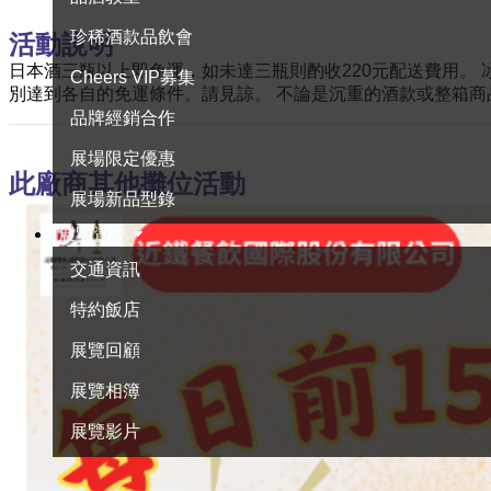
珍稀酒款品飲會
活動說明
日本酒三瓶以上即免運，如未達三瓶則酌收220元配送費用。 
Cheers VIP募集
別達到各自的免運條件。請見諒。 不論是沉重的酒款或整箱
品牌經銷合作
展場限定優惠
此廠商其他攤位活動
展場新品型錄
展覽資訊
交通資訊
特約飯店
展覽回顧
展覽相簿
展覽影片