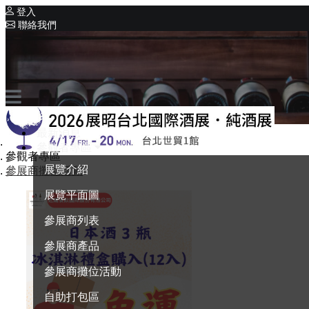
登入
聯絡我們
相關展覽
系列展覽
巡迴酒展系列
English
最新消息
首頁
參觀者專區
參觀者專區
展覽介紹
參展商攤位活動
展覽平面圖
參展商列表
參展商產品
參展商攤位活動
自助打包區