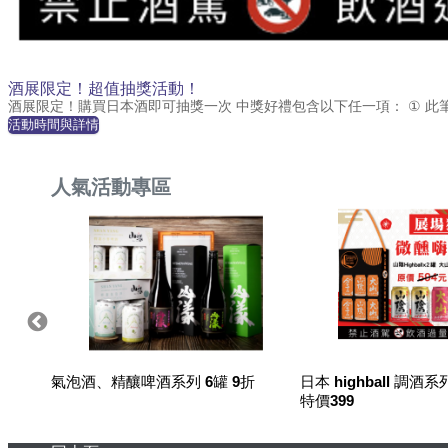
酒展限定！超值抽獎活動！
酒展限定！購買日本酒即可抽獎一次 中獎好禮包含以下任一項： ① 此筆交易金
活動時間與詳情
人氣活動專區
回家~
氣泡酒、精釀啤酒系列 6罐 9折
日本 highball 調酒系
特價399