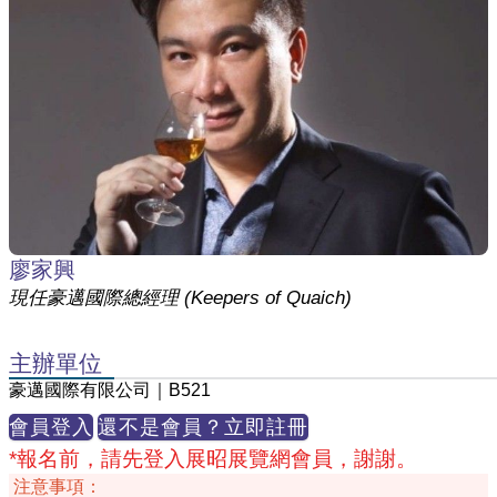
廖家興
現任豪邁國際總經理 (Keepers of Quaich)
主辦單位
豪邁國際有限公司｜B521
會員登入
還不是會員？立即註冊
*報名前，請先登入展昭展覽網會員，謝謝。
注意事項：