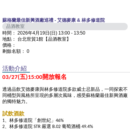
蘇格蘭最佳新興酒廠巡禮 - 艾德麥康 & 林多修道院
品酒教室
時間：
2026年4月19日(日) 13:00 - 13:50
地點：
台北世貿1館【品酒教室】
價格：
剩餘名額：
0
活動介紹
03/27(
五)15:00開放報名
透過品飲艾德麥康與林多修道院多款威士忌新品，一同探索不
同桶型與風格所呈現的多層次風味，感受蘇格蘭最佳新興酒廠
的獨特魅力。
試飲酒款
1
、林多修道院「創世紀」46%
2
、林多修道院 STR 嚴選 B.02 葡萄酒桶 49.4%