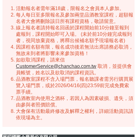
活動報名者需年滿18歲，限報名之會員本人參加。
每人每日至多限報名及參加兩堂品酒教室課程，超額報
名者大會將刪除該日所有課程資格，敬請留意。
線上報名者請持報名回函於課程開始前10分鐘至報到
處報到，課程開始即可入場。 (未於前10分鐘完成報到
者，視同放棄資格，將釋出候補名額予現場報名者)
因課程名額有限，報名成功後若無法出席請務必取消，
無故未到者將影響未來參加資格！
如欲取消課程，請來信
CustomerService@chanchao.com.tw
取消，並提供會
員帳號，姓名以及欲取消的課程資訊。
品酒教室課程不含入場門票，報名聽課者需另行購買展
覽入場門票，或於2026/04/16(四)23:59前完成免費索
票手續。
品酒教室內使用之酒杯，若因人為因素破損、遺失，須
由參與者照價賠償。
大會保有活動最終修改及解釋之權利，詳細活動資訊請
依現場為主。