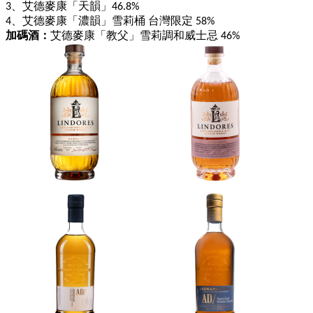
3
、艾德麥康「天韻」46.8%
4
、艾德麥康「濃韻」雪莉桶 台灣限定 58%
加碼酒：
艾德麥康「教父」雪莉調和威士忌 46%